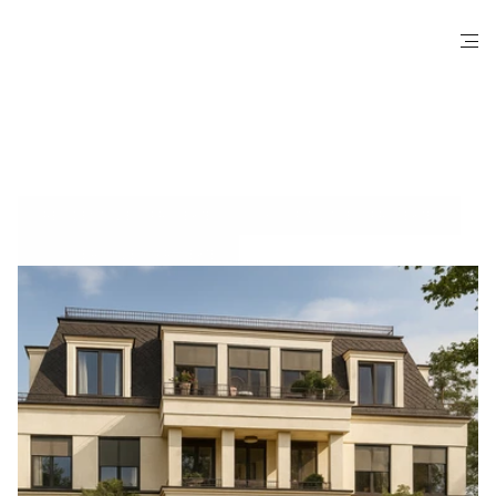
S
E
H
E
N
S
I
E
,
W
I
E
W
I
R
K
O
M
P
L
E
X
E
B
A
U
V
I
S
I
O
N
E
N
I
N
D
E
U
T
S
C
H
L
A
N
D
R
E
A
L
I
S
I
E
R
E
N
.
Unsere
Bauprojekte
RESIDENTIAL BAUPROJEKTE
HOSPITALITY BAUPROJEKTE
COMMERCIAL BAUPROJEKTE